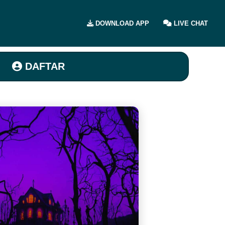
DOWNLOAD APP
LIVE CHAT
DAFTAR