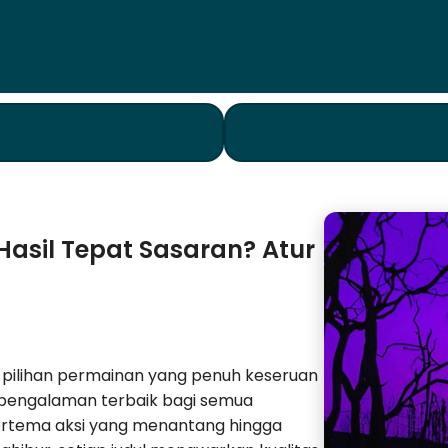
Hasil Tepat Sasaran? Atur
pilihan permainan yang penuh keseruan
pengalaman terbaik bagi semua
ertema aksi yang menantang hingga