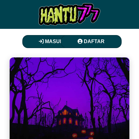
MASUK
DAFTAR