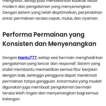
menghibur, setiap judul menawarkan kualitas visual
modern dan pengalaman yang menyenangkan.
Dengan sistem yang telah dioptimalkan, perpindahan
antar permainan terasa cepat, mulus, dan nyaman.
Performa Permainan yang
Konsisten dan Menyenangkan
Dengan
Hantu777
, setiap sesi bermain menghadirkan
pengalaman yang lancar dan responsif. Sistem yang
stabil membantu memastikan semua fitur berjalan
dengan baik, sehingga pengguna dapat menikmati
permainan tanpa gangguan. Antarmuka yang mudah
digunakan juga membuat pengalaman bermain
terasa lebih ringan dan menyenangkan bagi semua
kalangan.