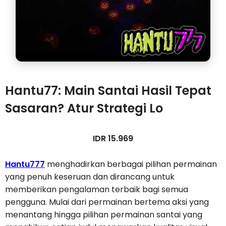
Hantu77: Main Santai Hasil Tepat
Sasaran? Atur Strategi Lo
IDR 15.969
Hantu777
menghadirkan berbagai pilihan permainan
yang penuh keseruan dan dirancang untuk
memberikan pengalaman terbaik bagi semua
pengguna. Mulai dari permainan bertema aksi yang
menantang hingga pilihan permainan santai yang