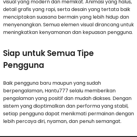
visual yang modern dan memikat. Animasi yang halus,
detail grafis yang rapi, serta desain yang tertata baik
menciptakan suasana bermain yang lebih hidup dan
menyenangkan. Semua elemen visual dirancang untuk
meningkatkan kenyamanan dan kepuasan pengguna.
Siap untuk Semua Tipe
Pengguna
Baik pengguna baru maupun yang sudah
berpengalaman, Hantu777 selalu memberikan
pengalaman yang positif dan mudah diakses. Dengan
sistem yang dioptimalkan dan performa yang stabil,
setiap pengguna dapat menikmati permainan dengan
lebih percaya diri, nyaman, dan penuh semangat.