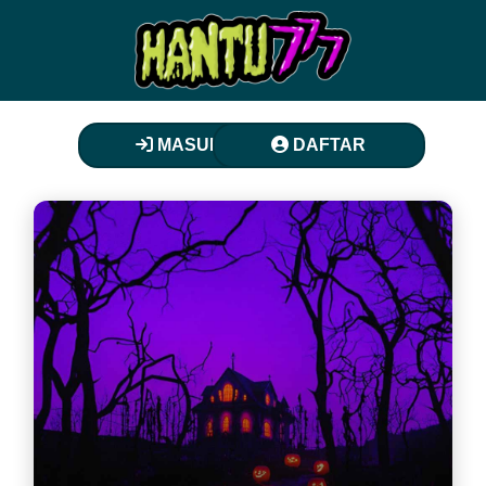
MASUK
DAFTAR