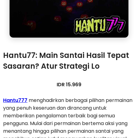
Hantu77: Main Santai Hasil Tepat
Sasaran? Atur Strategi Lo
IDR 15.969
Hantu777
menghadirkan berbagai pilihan permainan
yang penuh keseruan dan dirancang untuk
memberikan pengalaman terbaik bagi semua
pengguna. Mulai dari permainan bertema aksi yang
menantang hingga pilihan permainan santai yang