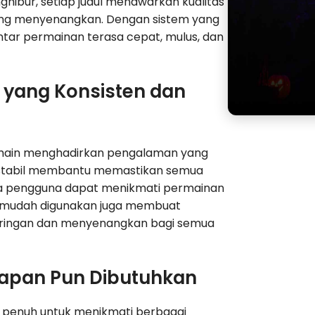
ghibur, setiap judul menawarkan kualitas
ang menyenangkan. Dengan sistem yang
ntar permainan terasa cepat, mulus, dan
 yang Konsisten dan
ermain menghadirkan pengalaman yang
g stabil membantu memastikan semua
ngga pengguna dapat menikmati permainan
 mudah digunakan juga membuat
 ringan dan menyenangkan bagi semua
 Kapan Pun Dibutuhkan
s penuh untuk menikmati berbagai