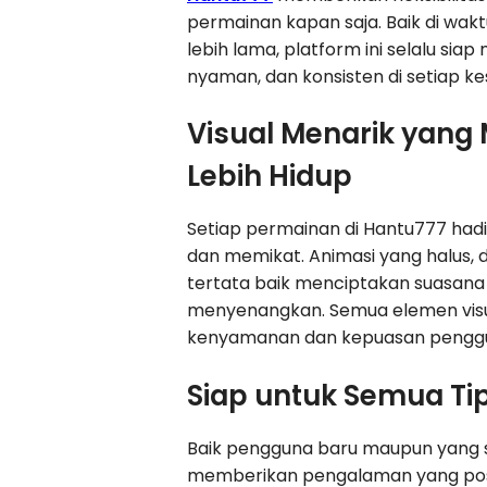
permainan kapan saja. Baik di wakt
lebih lama, platform ini selalu si
nyaman, dan konsisten di setiap k
Visual Menarik yan
Lebih Hidup
Setiap permainan di Hantu777 had
dan memikat. Animasi yang halus, de
tertata baik menciptakan suasana
menyenangkan. Semua elemen visu
kenyamanan dan kepuasan pengg
Siap untuk Semua T
Baik pengguna baru maupun yang 
memberikan pengalaman yang posi