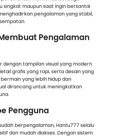
u singkat maupun saat ingin bersantai
ap menghadirkan pengalaman yang stabil,
esempatan.
g Membuat Pengalaman
ir dengan tampilan visual yang modern
tail grafis yang rapi, serta desain yang
 bermain yang lebih hidup dan
al dirancang untuk meningkatkan
una.
ipe Pengguna
sudah berpengalaman, Hantu777 selalu
tif dan mudah diakses. Dengan sistem