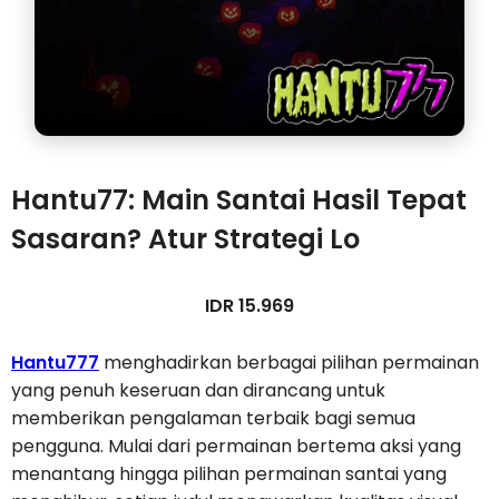
Hantu77: Main Santai Hasil Tepat
Sasaran? Atur Strategi Lo
IDR 15.969
Hantu777
menghadirkan berbagai pilihan permainan
yang penuh keseruan dan dirancang untuk
memberikan pengalaman terbaik bagi semua
pengguna. Mulai dari permainan bertema aksi yang
menantang hingga pilihan permainan santai yang