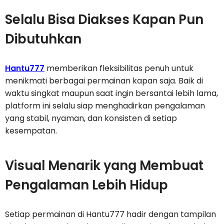
Selalu Bisa Diakses Kapan Pun
Dibutuhkan
Hantu777
memberikan fleksibilitas penuh untuk
menikmati berbagai permainan kapan saja. Baik di
waktu singkat maupun saat ingin bersantai lebih lama,
platform ini selalu siap menghadirkan pengalaman
yang stabil, nyaman, dan konsisten di setiap
kesempatan.
Visual Menarik yang Membuat
Pengalaman Lebih Hidup
Setiap permainan di Hantu777 hadir dengan tampilan