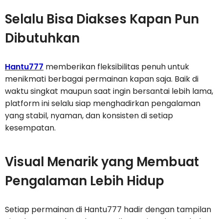
Selalu Bisa Diakses Kapan Pun
Dibutuhkan
Hantu777
memberikan fleksibilitas penuh untuk
menikmati berbagai permainan kapan saja. Baik di
waktu singkat maupun saat ingin bersantai lebih lama,
platform ini selalu siap menghadirkan pengalaman
yang stabil, nyaman, dan konsisten di setiap
kesempatan.
Visual Menarik yang Membuat
Pengalaman Lebih Hidup
Setiap permainan di Hantu777 hadir dengan tampilan