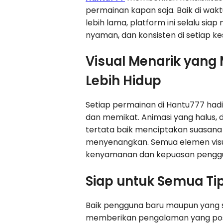
permainan kapan saja. Baik di wakt
lebih lama, platform ini selalu si
nyaman, dan konsisten di setiap k
Visual Menarik yan
Lebih Hidup
Setiap permainan di Hantu777 had
dan memikat. Animasi yang halus, de
tertata baik menciptakan suasana
menyenangkan. Semua elemen visu
kenyamanan dan kepuasan pengg
Siap untuk Semua T
Baik pengguna baru maupun yang 
memberikan pengalaman yang posi