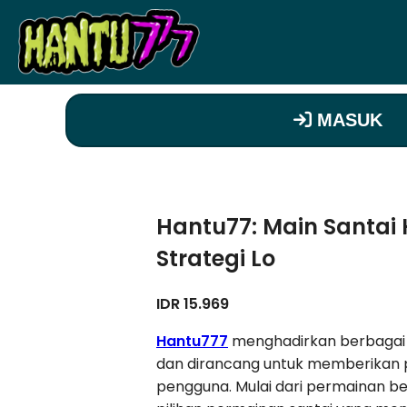
MASUK
Hantu77: Main Santai 
Strategi Lo
IDR 15.969
Hantu777
menghadirkan berbagai 
dan dirancang untuk memberikan 
pengguna. Mulai dari permainan b