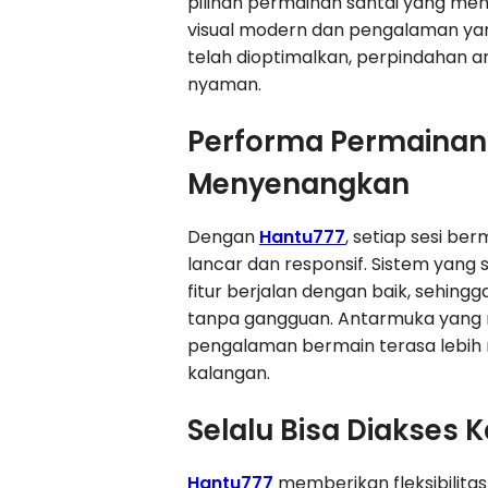
pilihan permainan santai yang men
visual modern dan pengalaman y
telah dioptimalkan, perpindahan a
nyaman.
Performa Permainan
Menyenangkan
Dengan
Hantu777
, setiap sesi b
lancar dan responsif. Sistem yan
fitur berjalan dengan baik, sehi
tanpa gangguan. Antarmuka yang
pengalaman bermain terasa lebih
kalangan.
Selalu Bisa Diakses
Hantu777
memberikan fleksibilita