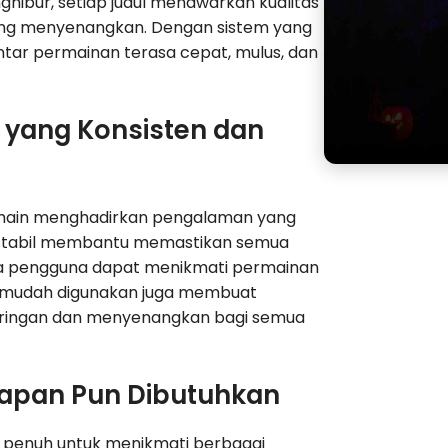
ghibur, setiap judul menawarkan kualitas
ang menyenangkan. Dengan sistem yang
ntar permainan terasa cepat, mulus, dan
 yang Konsisten dan
ermain menghadirkan pengalaman yang
g stabil membantu memastikan semua
ngga pengguna dapat menikmati permainan
 mudah digunakan juga membuat
 ringan dan menyenangkan bagi semua
 Kapan Pun Dibutuhkan
s penuh untuk menikmati berbagai