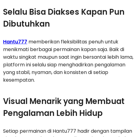
Selalu Bisa Diakses Kapan Pun
Dibutuhkan
Hantu777
memberikan fleksibilitas penuh untuk
menikmati berbagai permainan kapan saja. Baik di
waktu singkat maupun saat ingin bersantai lebih lama,
platform ini selalu siap menghadirkan pengalaman
yang stabil, nyaman, dan konsisten di setiap
kesempatan.
Visual Menarik yang Membuat
Pengalaman Lebih Hidup
Setiap permainan di Hantu777 hadir dengan tampilan