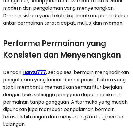
menghibur, setiap judul menawarkan kualitas visual
modern dan pengalaman yang menyenangkan.
Dengan sistem yang telah dioptimalkan, perpindahan
antar permainan terasa cepat, mulus, dan nyaman.
Performa Permainan yang
Konsisten dan Menyenangkan
Dengan
Hantu777
, setiap sesi bermain menghadirkan
pengalaman yang lancar dan responsif. Sistem yang
stabil membantu memastikan semua fitur berjalan
dengan baik, sehingga pengguna dapat menikmati
permainan tanpa gangguan. Antarmuka yang mudah
digunakan juga membuat pengalaman bermain
terasa lebih ringan dan menyenangkan bagi semua
kalangan.