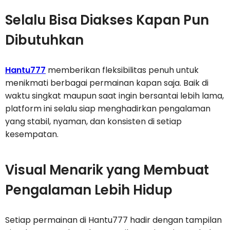
Selalu Bisa Diakses Kapan Pun
Dibutuhkan
Hantu777
memberikan fleksibilitas penuh untuk
menikmati berbagai permainan kapan saja. Baik di
waktu singkat maupun saat ingin bersantai lebih lama,
platform ini selalu siap menghadirkan pengalaman
yang stabil, nyaman, dan konsisten di setiap
kesempatan.
Visual Menarik yang Membuat
Pengalaman Lebih Hidup
Setiap permainan di Hantu777 hadir dengan tampilan