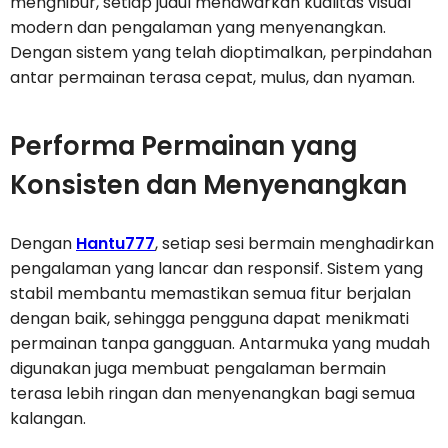
menghibur, setiap judul menawarkan kualitas visual
modern dan pengalaman yang menyenangkan.
Dengan sistem yang telah dioptimalkan, perpindahan
antar permainan terasa cepat, mulus, dan nyaman.
Performa Permainan yang
Konsisten dan Menyenangkan
Dengan
Hantu777
, setiap sesi bermain menghadirkan
pengalaman yang lancar dan responsif. Sistem yang
stabil membantu memastikan semua fitur berjalan
dengan baik, sehingga pengguna dapat menikmati
permainan tanpa gangguan. Antarmuka yang mudah
digunakan juga membuat pengalaman bermain
terasa lebih ringan dan menyenangkan bagi semua
kalangan.